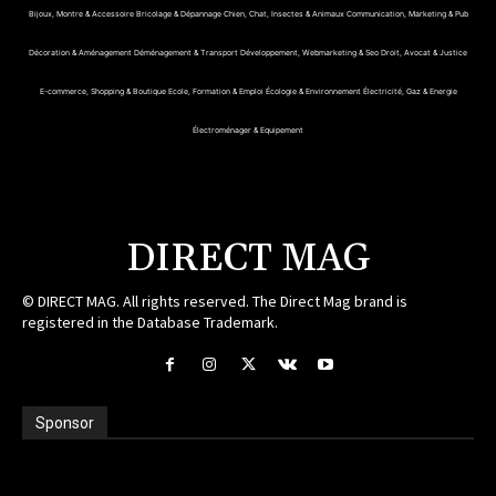
Bijoux, Montre & Accessoire
Bricolage & Dépannage
Chien, Chat, Insectes & Animaux
Communication, Marketing & Pub
Décoration & Aménagement
Déménagement & Transport
Développement, Webmarketing & Seo
Droit, Avocat & Justice
E-commerce, Shopping & Boutique
Ecole, Formation & Emploi
Écologie & Environnement
Électricité, Gaz & Energie
Électroménager & Equipement
DIRECT MAG
© DIRECT MAG. All rights reserved. The Direct Mag brand is
registered in the Database Trademark.
Sponsor