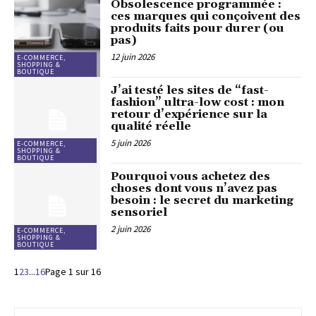
Obsolescence programmée :
ces marques qui conçoivent des
produits faits pour durer (ou
pas)
12 juin 2026
E-COMMERCE,
SHOPPING &
BOUTIQUE
J’ai testé les sites de “fast-
fashion” ultra-low cost : mon
retour d’expérience sur la
qualité réelle
5 juin 2026
E-COMMERCE,
SHOPPING &
BOUTIQUE
Pourquoi vous achetez des
choses dont vous n’avez pas
besoin : le secret du marketing
sensoriel
2 juin 2026
E-COMMERCE,
SHOPPING &
BOUTIQUE
1
2
3
...
16
Page 1 sur 16