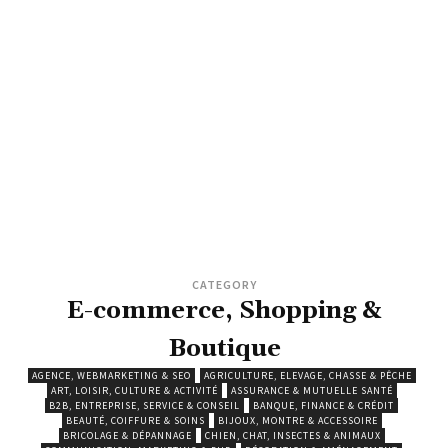
CATEGORY
E-commerce, Shopping &
Boutique
AGENCE, WEBMARKETING & SEO
AGRICULTURE, ELEVAGE, CHASSE & PÊCHE
ART, LOISIR, CULTURE & ACTIVITÉ
ASSURANCE & MUTUELLE SANTÉ
B2B, ENTREPRISE, SERVICE & CONSEIL
BANQUE, FINANCE & CRÉDIT
BEAUTÉ, COIFFURE & SOINS
BIJOUX, MONTRE & ACCESSOIRE
BRICOLAGE & DÉPANNAGE
CHIEN, CHAT, INSECTES & ANIMAUX