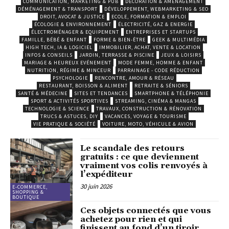
COMMUNICATION, MARKETING & PUB
DÉCORATION & AMÉNAGEMENT
DÉMÉNAGEMENT & TRANSPORT
DÉVELOPPEMENT, WEBMARKETING & SEO
DROIT, AVOCAT & JUSTICE
ECOLE, FORMATION & EMPLOI
ÉCOLOGIE & ENVIRONNEMENT
ÉLECTRICITÉ, GAZ & ENERGIE
ÉLECTROMÉNAGER & EQUIPEMENT
ENTREPRISES ET STARTUPS
FAMILLE, BÉBÉ & ENFANT
FORME & BIEN-ÊTRE
GEEK & MULTIMÉDIA
HIGH TECH, IA & LOGICIEL
IMMOBILIER, ACHAT, VENTE & LOCATION
INFOS & CONSEILS
JARDIN, TERRASSE & PISCINE
JEUX & LOISIRS
MARIAGE & HEUREUX EVÉNEMENT
MODE FEMME, HOMME & ENFANT
NUTRITION, RÉGIME & MINCEUR
PARRAINAGE - CODE RÉDUCTION
PSYCHOLOGIE
RENCONTRE, AMOUR & RÉSEAU
RESTAURANT, BOISSON & ALIMENT
RETRAITE & SÉNIORS
SANTÉ & MÉDECINE
SITES ET TENDANCES
SMARTPHONE & TÉLÉPHONIE
SPORT & ACTIVITÉS SPORTIVES
STREAMING, CINÉMA & MANGAS
TECHNOLOGIE & SCIENCE
TRAVAUX, CONSTRUCTION & RÉNOVATION
TRUCS & ASTUCES, DIY
VACANCES, VOYAGE & TOURISME
VIE PRATIQUE & SOCIÉTÉ
VOITURE, MOTO, VÉHICULE & AVION
Le scandale des retours
gratuits : ce que deviennent
vraiment vos colis renvoyés à
l’expéditeur
30 juin 2026
E-COMMERCE,
SHOPPING &
BOUTIQUE
Ces objets connectés que vous
achetez pour rien et qui
finissent au fond d’un tiroir