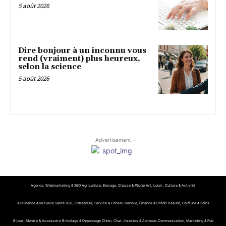
5 août 2026
Dire bonjour à un inconnu vous
rend (vraiment) plus heureux,
selon la science
5 août 2026
- Advertisement -
Agence, Webmarketing & SEO
Agriculture, Elevage, Chasse & Pêche
Art, Loisir, Culture & Activité
Assurance & Mutuelle Santé
B2B, Entreprise, Service & Conseil
Banque, Finance & Crédit
Beauté, Coiffure & Soins
Bijoux, Montre & Accessoire
Bricolage & Dépannage
Chien, Chat, Insectes & Animaux
Communication, Marketing & Pub