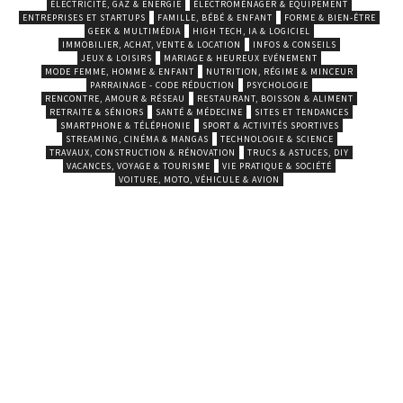
ÉLECTRICITÉ, GAZ & ENERGIE
ÉLECTROMÉNAGER & EQUIPEMENT
ENTREPRISES ET STARTUPS
FAMILLE, BÉBÉ & ENFANT
FORME & BIEN-ÊTRE
GEEK & MULTIMÉDIA
HIGH TECH, IA & LOGICIEL
IMMOBILIER, ACHAT, VENTE & LOCATION
INFOS & CONSEILS
JEUX & LOISIRS
MARIAGE & HEUREUX EVÉNEMENT
MODE FEMME, HOMME & ENFANT
NUTRITION, RÉGIME & MINCEUR
PARRAINAGE - CODE RÉDUCTION
PSYCHOLOGIE
RENCONTRE, AMOUR & RÉSEAU
RESTAURANT, BOISSON & ALIMENT
RETRAITE & SÉNIORS
SANTÉ & MÉDECINE
SITES ET TENDANCES
SMARTPHONE & TÉLÉPHONIE
SPORT & ACTIVITÉS SPORTIVES
STREAMING, CINÉMA & MANGAS
TECHNOLOGIE & SCIENCE
TRAVAUX, CONSTRUCTION & RÉNOVATION
TRUCS & ASTUCES, DIY
VACANCES, VOYAGE & TOURISME
VIE PRATIQUE & SOCIÉTÉ
VOITURE, MOTO, VÉHICULE & AVION