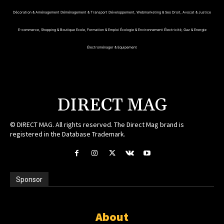
Décoration & Aménagement
Déménagement & Transport
Développement, Webmarketing & Seo
Droit, Avocat & Justice
E-commerce, Shopping & Boutique
Ecole, Formation & Emploi
Écologie & Environnement
Électricité, Gaz & Energie
Électroménager & Equipement
DIRECT MAG
© DIRECT MAG. All rights reserved. The Direct Mag brand is
registered in the Database Trademark.
Sponsor
About