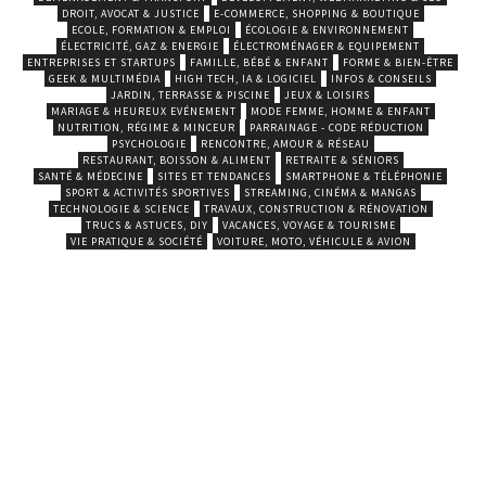
DROIT, AVOCAT & JUSTICE
E-COMMERCE, SHOPPING & BOUTIQUE
ECOLE, FORMATION & EMPLOI
ÉCOLOGIE & ENVIRONNEMENT
ÉLECTRICITÉ, GAZ & ENERGIE
ÉLECTROMÉNAGER & EQUIPEMENT
ENTREPRISES ET STARTUPS
FAMILLE, BÉBÉ & ENFANT
FORME & BIEN-ÊTRE
GEEK & MULTIMÉDIA
HIGH TECH, IA & LOGICIEL
INFOS & CONSEILS
JARDIN, TERRASSE & PISCINE
JEUX & LOISIRS
MARIAGE & HEUREUX EVÉNEMENT
MODE FEMME, HOMME & ENFANT
NUTRITION, RÉGIME & MINCEUR
PARRAINAGE - CODE RÉDUCTION
PSYCHOLOGIE
RENCONTRE, AMOUR & RÉSEAU
RESTAURANT, BOISSON & ALIMENT
RETRAITE & SÉNIORS
SANTÉ & MÉDECINE
SITES ET TENDANCES
SMARTPHONE & TÉLÉPHONIE
SPORT & ACTIVITÉS SPORTIVES
STREAMING, CINÉMA & MANGAS
TECHNOLOGIE & SCIENCE
TRAVAUX, CONSTRUCTION & RÉNOVATION
TRUCS & ASTUCES, DIY
VACANCES, VOYAGE & TOURISME
VIE PRATIQUE & SOCIÉTÉ
VOITURE, MOTO, VÉHICULE & AVION