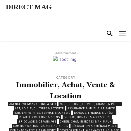
DIRECT MAG
- Advertisement -
CATEGORY
Immobilier, Achat, Vente &
Location
AGENCE, WEBMARKETING & SEO
AGRICULTURE, ELEVAGE, CHASSE & PÊCHE
ART, LOISIR, CULTURE & ACTIVITÉ
ASSURANCE & MUTUELLE SANTÉ
B2B, ENTREPRISE, SERVICE & CONSEIL
BANQUE, FINANCE & CRÉDIT
BEAUTÉ, COIFFURE & SOINS
BIJOUX, MONTRE & ACCESSOIRE
BRICOLAGE & DÉPANNAGE
CHIEN, CHAT, INSECTES & ANIMAUX
COMMUNICATION, MARKETING & PUB
DÉCORATION & AMÉNAGEMENT
DÉMÉNAGEMENT & TRANSPORT
DÉVELOPPEMENT, WEBMARKETING & SEO