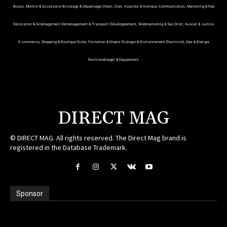
Bijoux, Montre & Accessoire
Bricolage & Dépannage
Chien, Chat, Insectes & Animaux
Communication, Marketing & Pub
Décoration & Aménagement
Déménagement & Transport
Développement, Webmarketing & Seo
Droit, Avocat & Justice
E-commerce, Shopping & Boutique
Ecole, Formation & Emploi
Écologie & Environnement
Électricité, Gaz & Energie
Électroménager & Equipement
DIRECT MAG
© DIRECT MAG. All rights reserved. The Direct Mag brand is
registered in the Database Trademark.
Sponsor