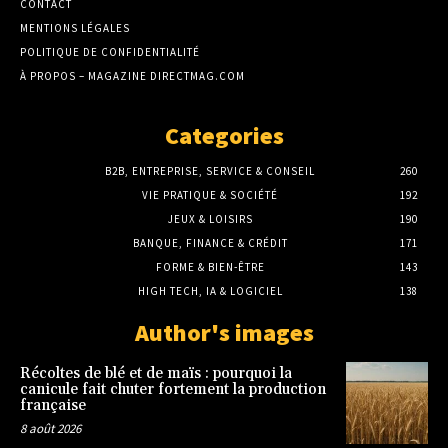
CONTACT
MENTIONS LÉGALES
POLITIQUE DE CONFIDENTIALITÉ
À PROPOS – MAGAZINE DIRECTMAG.COM
Categories
B2B, ENTREPRISE, SERVICE & CONSEIL
260
VIE PRATIQUE & SOCIÉTÉ
192
JEUX & LOISIRS
190
BANQUE, FINANCE & CRÉDIT
171
FORME & BIEN-ÊTRE
143
HIGH TECH, IA & LOGICIEL
138
Author's images
Récoltes de blé et de maïs : pourquoi la
canicule fait chuter fortement la production
française
8 août 2026