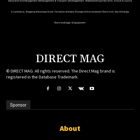
Décoration & Aménagement
Déménagement & Transport
Développement, Webmarketing & Seo
Droit, Avocat & Justice
E-commerce, Shopping & Boutique
Ecole, Formation & Emploi
Écologie & Environnement
Électricité, Gaz & Energie
Électroménager & Equipement
DIRECT MAG
© DIRECT MAG. All rights reserved. The Direct Mag brand is
registered in the Database Trademark.
Sponsor
About