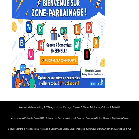
Agence, Webmarketing & SEO
Agriculture, Elevage, Chasse & Pêche
Art, Loisir, Culture & Activité
Assurance & Mutuelle Santé
B2B, Entreprise, Service & Conseil
Banque, Finance & Crédit
Beauté, Coiffure & Soins
Bijoux, Montre & Accessoire
Bricolage & Dépannage
Chien, Chat, Insectes & Animaux
Communication, Marketing & Pub