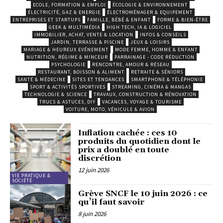
ECOLE, FORMATION & EMPLOI
ÉCOLOGIE & ENVIRONNEMENT
ÉLECTRICITÉ, GAZ & ENERGIE
ÉLECTROMÉNAGER & EQUIPEMENT
ENTREPRISES ET STARTUPS
FAMILLE, BÉBÉ & ENFANT
FORME & BIEN-ÊTRE
GEEK & MULTIMÉDIA
HIGH TECH, IA & LOGICIEL
IMMOBILIER, ACHAT, VENTE & LOCATION
INFOS & CONSEILS
JARDIN, TERRASSE & PISCINE
JEUX & LOISIRS
MARIAGE & HEUREUX EVÉNEMENT
MODE FEMME, HOMME & ENFANT
NUTRITION, RÉGIME & MINCEUR
PARRAINAGE - CODE RÉDUCTION
PSYCHOLOGIE
RENCONTRE, AMOUR & RÉSEAU
RESTAURANT, BOISSON & ALIMENT
RETRAITE & SÉNIORS
SANTÉ & MÉDECINE
SITES ET TENDANCES
SMARTPHONE & TÉLÉPHONIE
SPORT & ACTIVITÉS SPORTIVES
STREAMING, CINÉMA & MANGAS
TECHNOLOGIE & SCIENCE
TRAVAUX, CONSTRUCTION & RÉNOVATION
TRUCS & ASTUCES, DIY
VACANCES, VOYAGE & TOURISME
VOITURE, MOTO, VÉHICULE & AVION
Inflation cachée : ces 10
produits du quotidien dont le
prix a doublé en toute
discrétion
12 juin 2026
VIE PRATIQUE &
SOCIÉTÉ
Grève SNCF le 10 juin 2026 : ce
qu’il faut savoir
8 juin 2026