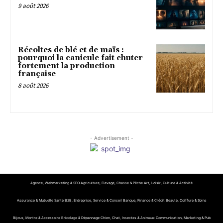
9 août 2026
Récoltes de blé et de maïs :
pourquoi la canicule fait chuter
fortement la production
française
8 août 2026
- Advertisement -
Agence, Webmarketing & SEO
Agriculture, Elevage, Chasse & Pêche
Art, Loisir, Culture & Activité
Assurance & Mutuelle Santé
B2B, Entreprise, Service & Conseil
Banque, Finance & Crédit
Beauté, Coiffure & Soins
Bijoux, Montre & Accessoire
Bricolage & Dépannage
Chien, Chat, Insectes & Animaux
Communication, Marketing & Pub