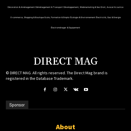
Décoration & Aménagement
Déménagement & Transport
Développement, Webmarketing & Seo
Droit, Avocat & Justice
E-commerce, Shopping & Boutique
Ecole, Formation & Emploi
Écologie & Environnement
Électricité, Gaz & Energie
Électroménager & Equipement
DIRECT MAG
© DIRECT MAG. All rights reserved. The Direct Mag brand is
registered in the Database Trademark.
Sponsor
About