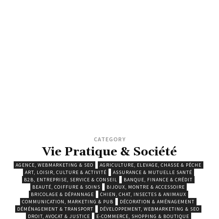
CATEGORY
Vie Pratique & Société
AGENCE, WEBMARKETING & SEO
AGRICULTURE, ELEVAGE, CHASSE & PÊCHE
ART, LOISIR, CULTURE & ACTIVITÉ
ASSURANCE & MUTUELLE SANTÉ
B2B, ENTREPRISE, SERVICE & CONSEIL
BANQUE, FINANCE & CRÉDIT
BEAUTÉ, COIFFURE & SOINS
BIJOUX, MONTRE & ACCESSOIRE
BRICOLAGE & DÉPANNAGE
CHIEN, CHAT, INSECTES & ANIMAUX
COMMUNICATION, MARKETING & PUB
DÉCORATION & AMÉNAGEMENT
DÉMÉNAGEMENT & TRANSPORT
DÉVELOPPEMENT, WEBMARKETING & SEO
DROIT, AVOCAT & JUSTICE
E-COMMERCE, SHOPPING & BOUTIQUE