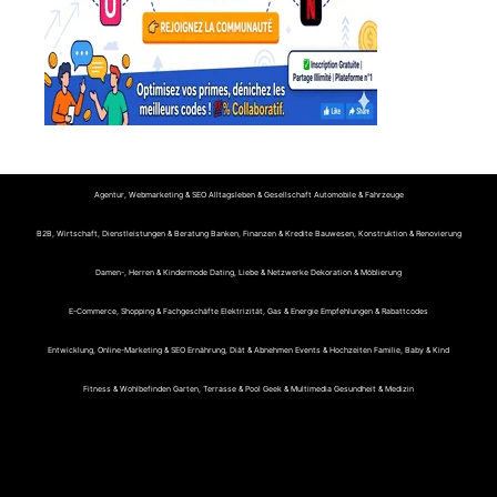
Agentur, Webmarketing & SEO
Alltagsleben & Gesellschaft
Automobile & Fahrzeuge
B2B, Wirtschaft, Dienstleistungen & Beratung
Banken, Finanzen & Kredite
Bauwesen, Konstruktion & Renovierung
Damen-, Herren & Kindermode
Dating, Liebe & Netzwerke
Dekoration & Möblierung
E-Commerce, Shopping & Fachgeschäfte
Elektrizität, Gas & Energie
Empfehlungen & Rabattcodes
Entwicklung, Online-Marketing & SEO
Ernährung, Diät & Abnehmen
Events & Hochzeiten
Familie, Baby & Kind
Fitness & Wohlbefinden
Garten, Terrasse & Pool
Geek & Multimedia
Gesundheit & Medizin