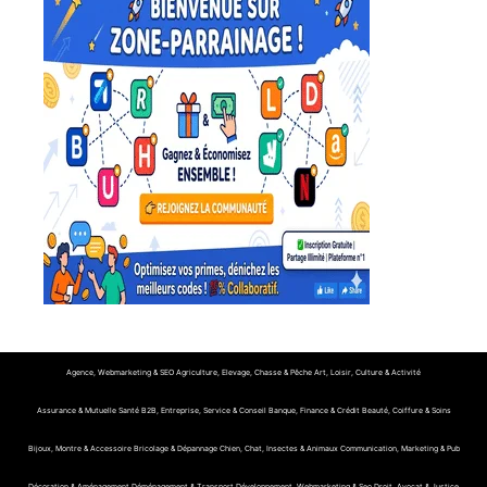
Agence, Webmarketing & SEO
Agriculture, Elevage, Chasse & Pêche
Art, Loisir, Culture & Activité
Assurance & Mutuelle Santé
B2B, Entreprise, Service & Conseil
Banque, Finance & Crédit
Beauté, Coiffure & Soins
Bijoux, Montre & Accessoire
Bricolage & Dépannage
Chien, Chat, Insectes & Animaux
Communication, Marketing & Pub
Décoration & Aménagement
Déménagement & Transport
Développement, Webmarketing & Seo
Droit, Avocat & Justice