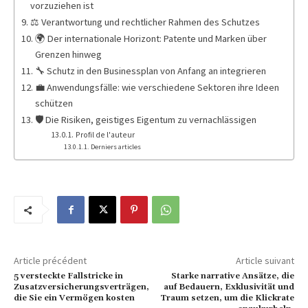
vorzuziehen ist
⚖️ Verantwortung und rechtlicher Rahmen des Schutzes
🌍 Der internationale Horizont: Patente und Marken über
Grenzen hinweg
🔧 Schutz in den Businessplan von Anfang an integrieren
💼 Anwendungsfälle: wie verschiedene Sektoren ihre Ideen
schützen
🛡️ Die Risiken, geistiges Eigentum zu vernachlässigen
Profil de l'auteur
Derniers articles
Article précédent
Article suivant
5 versteckte Fallstricke in
Starke narrative Ansätze, die
Zusatzversicherungsverträgen,
auf Bedauern, Exklusivität und
die Sie ein Vermögen kosten
Traum setzen, um die Klickrate