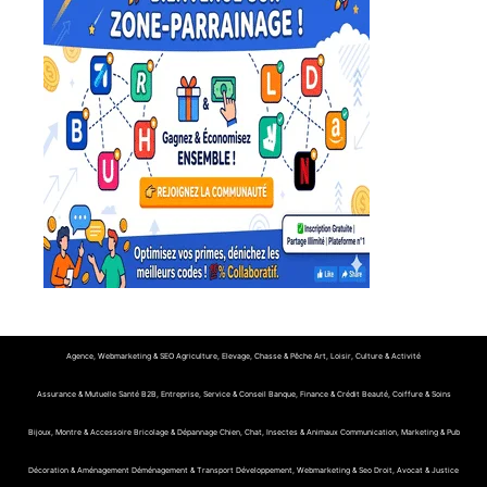
Agence, Webmarketing & SEO
Agriculture, Elevage, Chasse & Pêche
Art, Loisir, Culture & Activité
Assurance & Mutuelle Santé
B2B, Entreprise, Service & Conseil
Banque, Finance & Crédit
Beauté, Coiffure & Soins
Bijoux, Montre & Accessoire
Bricolage & Dépannage
Chien, Chat, Insectes & Animaux
Communication, Marketing & Pub
Décoration & Aménagement
Déménagement & Transport
Développement, Webmarketing & Seo
Droit, Avocat & Justice