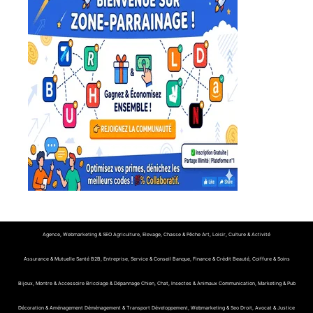
Agence, Webmarketing & SEO
Agriculture, Elevage, Chasse & Pêche
Art, Loisir, Culture & Activité
Assurance & Mutuelle Santé
B2B, Entreprise, Service & Conseil
Banque, Finance & Crédit
Beauté, Coiffure & Soins
Bijoux, Montre & Accessoire
Bricolage & Dépannage
Chien, Chat, Insectes & Animaux
Communication, Marketing & Pub
Décoration & Aménagement
Déménagement & Transport
Développement, Webmarketing & Seo
Droit, Avocat & Justice