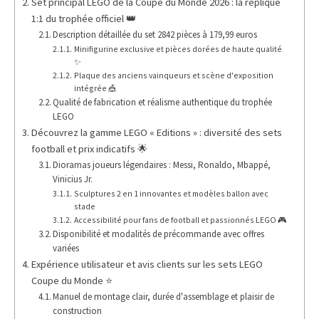
Set principal LEGO de la Coupe du Monde 2026 : la réplique
1:1 du trophée officiel 👑
Description détaillée du set 2842 pièces à 179,99 euros
Minifigurine exclusive et pièces dorées de haute qualité
✨
Plaque des anciens vainqueurs et scène d'exposition
intégrée 🎪
Qualité de fabrication et réalisme authentique du trophée
LEGO
Découvrez la gamme LEGO « Editions » : diversité des sets
football et prix indicatifs 🌟
Dioramas joueurs légendaires : Messi, Ronaldo, Mbappé,
Vinicius Jr.
Sculptures 2 en 1 innovantes et modèles ballon avec
stade
Accessibilité pour fans de football et passionnés LEGO 🎮
Disponibilité et modalités de précommande avec offres
variées
Expérience utilisateur et avis clients sur les sets LEGO
Coupe du Monde ⭐
Manuel de montage clair, durée d'assemblage et plaisir de
construction