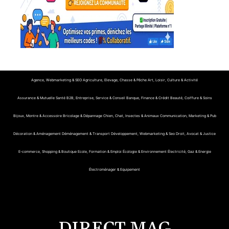
Agence, Webmarketing & SEO
Agriculture, Elevage, Chasse & Pêche
Art, Loisir, Culture & Activité
Assurance & Mutuelle Santé
B2B, Entreprise, Service & Conseil
Banque, Finance & Crédit
Beauté, Coiffure & Soins
Bijoux, Montre & Accessoire
Bricolage & Dépannage
Chien, Chat, Insectes & Animaux
Communication, Marketing & Pub
Décoration & Aménagement
Déménagement & Transport
Développement, Webmarketing & Seo
Droit, Avocat & Justice
E-commerce, Shopping & Boutique
Ecole, Formation & Emploi
Écologie & Environnement
Électricité, Gaz & Energie
Électroménager & Equipement