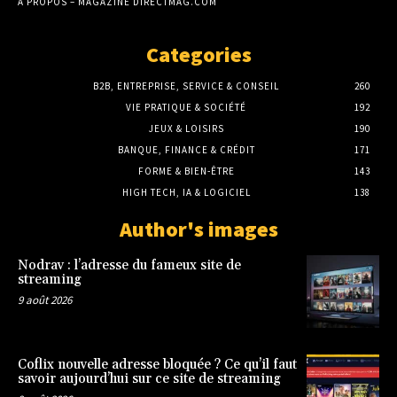
À PROPOS – MAGAZINE DIRECTMAG.COM
Categories
B2B, ENTREPRISE, SERVICE & CONSEIL
260
VIE PRATIQUE & SOCIÉTÉ
192
JEUX & LOISIRS
190
BANQUE, FINANCE & CRÉDIT
171
FORME & BIEN-ÊTRE
143
HIGH TECH, IA & LOGICIEL
138
Author's images
Nodrav : l’adresse du fameux site de
streaming
9 août 2026
Coflix nouvelle adresse bloquée ? Ce qu’il faut
savoir aujourd’hui sur ce site de streaming