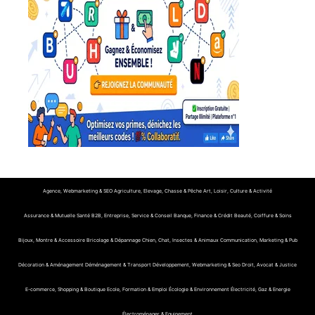
Agence, Webmarketing & SEO
Agriculture, Elevage, Chasse & Pêche
Art, Loisir, Culture & Activité
Assurance & Mutuelle Santé
B2B, Entreprise, Service & Conseil
Banque, Finance & Crédit
Beauté, Coiffure & Soins
Bijoux, Montre & Accessoire
Bricolage & Dépannage
Chien, Chat, Insectes & Animaux
Communication, Marketing & Pub
Décoration & Aménagement
Déménagement & Transport
Développement, Webmarketing & Seo
Droit, Avocat & Justice
E-commerce, Shopping & Boutique
Ecole, Formation & Emploi
Écologie & Environnement
Électricité, Gaz & Energie
Électroménager & Equipement