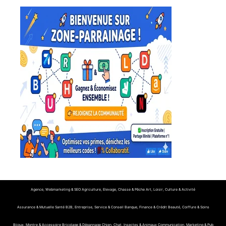
Agence, Webmarketing & SEO
Agriculture, Elevage, Chasse & Pêche
Art, Loisir, Culture & Activité
Assurance & Mutuelle Santé
B2B, Entreprise, Service & Conseil
Banque, Finance & Crédit
Beauté, Coiffure & Soins
Bijoux, Montre & Accessoire
Bricolage & Dépannage
Chien, Chat, Insectes & Animaux
Communication, Marketing & Pub