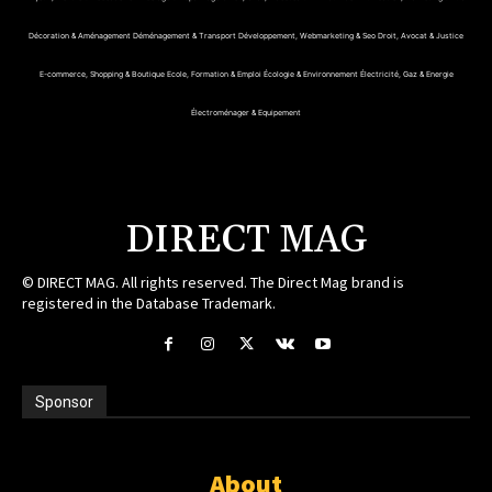
Décoration & Aménagement
Déménagement & Transport
Développement, Webmarketing & Seo
Droit, Avocat & Justice
E-commerce, Shopping & Boutique
Ecole, Formation & Emploi
Écologie & Environnement
Électricité, Gaz & Energie
Électroménager & Equipement
DIRECT MAG
© DIRECT MAG. All rights reserved. The Direct Mag brand is
registered in the Database Trademark.
Sponsor
About