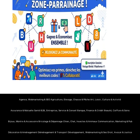
Agence, Webmarketing & SEO
Agriculture, Elevage, Chasse & Pêche
Art, Loisir, Culture & Activité
Assurance & Mutuelle Santé
B2B, Entreprise, Service & Conseil
Banque, Finance & Crédit
Beauté, Coiffure & Soins
Bijoux, Montre & Accessoire
Bricolage & Dépannage
Chien, Chat, Insectes & Animaux
Communication, Marketing & Pub
Décoration & Aménagement
Déménagement & Transport
Développement, Webmarketing & Seo
Droit, Avocat & Justice