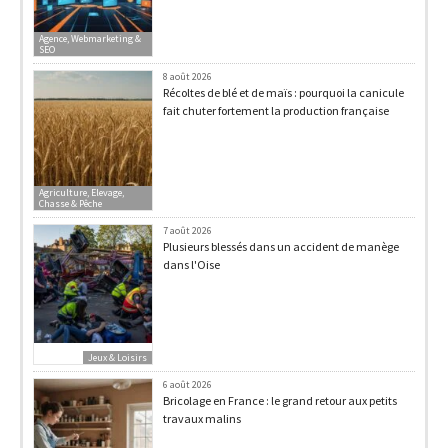
Agence, Webmarketing &
SEO
8 août 2026
Récoltes de blé et de maïs : pourquoi la canicule
fait chuter fortement la production française
Agriculture, Elevage,
Chasse & Pêche
7 août 2026
Plusieurs blessés dans un accident de manège
dans l'Oise
Jeux & Loisirs
6 août 2026
Bricolage en France : le grand retour aux petits
travaux malins