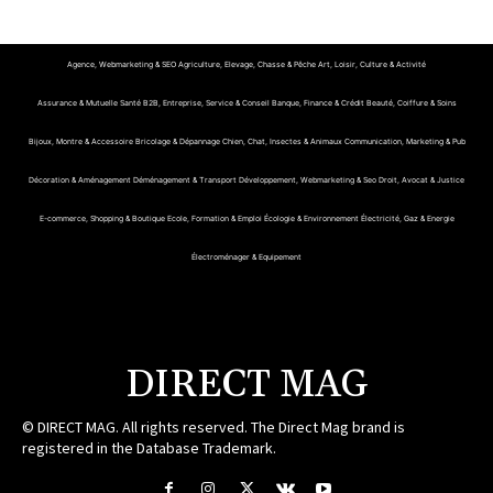
Agence, Webmarketing & SEO
Agriculture, Elevage, Chasse & Pêche
Art, Loisir, Culture & Activité
Assurance & Mutuelle Santé
B2B, Entreprise, Service & Conseil
Banque, Finance & Crédit
Beauté, Coiffure & Soins
Bijoux, Montre & Accessoire
Bricolage & Dépannage
Chien, Chat, Insectes & Animaux
Communication, Marketing & Pub
Décoration & Aménagement
Déménagement & Transport
Développement, Webmarketing & Seo
Droit, Avocat & Justice
E-commerce, Shopping & Boutique
Ecole, Formation & Emploi
Écologie & Environnement
Électricité, Gaz & Energie
Électroménager & Equipement
DIRECT MAG
© DIRECT MAG. All rights reserved. The Direct Mag brand is
registered in the Database Trademark.