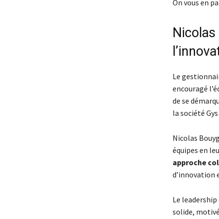
On vous en pa
Nicolas
l’innovat
Le gestionnai
encouragé l’é
de se démarque
la société Gy
Nicolas Bouyg
équipes en leu
approche col
d’innovation e
Le leadership
solide, motivé