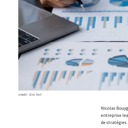
crédit : Eric fort
Nicolas Bouyg
entreprise le
de stratégies 