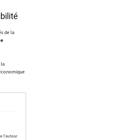
ilité
s de la
te
 la
e économique
e l'auteur