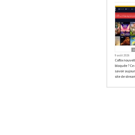
I
9 août 2026
Coflix nouvel
bloquée ? Ce 
savoir aujour
site de strea