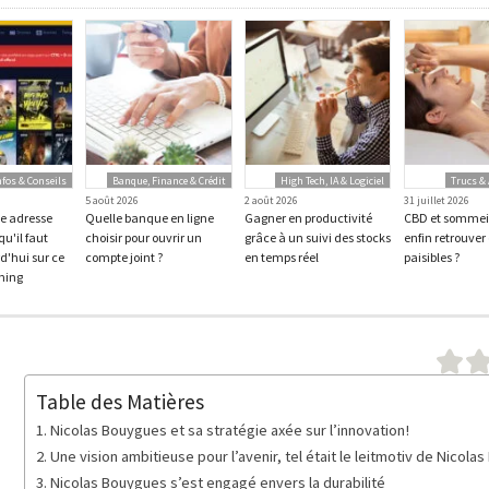
nfos & Conseils
Banque, Finance & Crédit
High Tech, IA & Logiciel
Trucs & 
5 août 2026
2 août 2026
31 juillet 2026
le adresse
Quelle banque en ligne
Gagner en productivité
CBD et sommeil
qu'il faut
choisir pour ouvrir un
grâce à un suivi des stocks
enfin retrouver
d'hui sur ce
compte joint ?
en temps réel
paisibles ?
ming
Table des Matières
Nicolas Bouygues et sa stratégie axée sur l’innovation !
Une vision ambitieuse pour l’avenir, tel était le leitmotiv de Nicolas
Nicolas Bouygues s’est engagé envers la durabilité