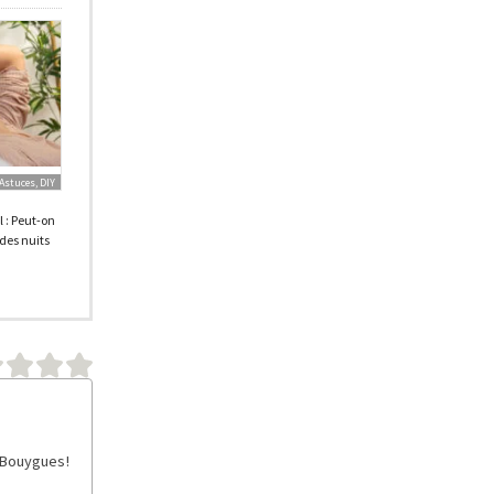
Astuces, DIY
 : Peut-on
 des nuits
 Bouygues !