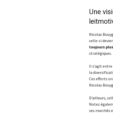
Une visi
leitmoti
Nicolas Bouygu
celle-ci devi
toujours plu
stratégiques.
Il s’agit entr
la diversifica
Ces efforts o
Nicolas Bouyg
D’ailleurs, c
Notez égaleme
ses marchés e