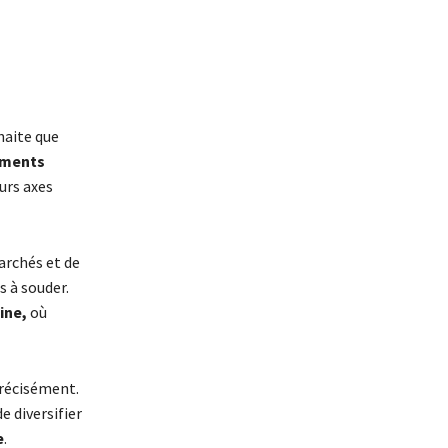
haite que
ements
eurs axes
archés et de
s à souder.
ine,
où
précisément.
 diversifier
e
.