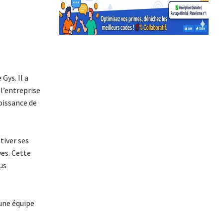
Gys. Il a
 l’entreprise
oissance de
tiver ses
ves. Cette
us
une équipe