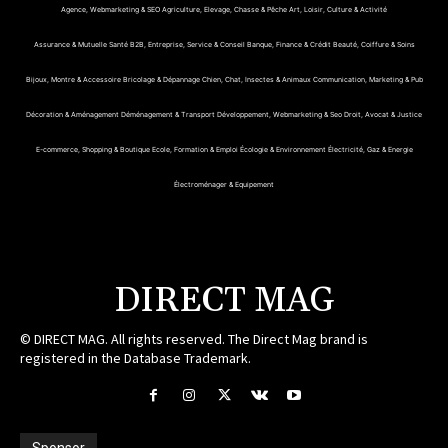
Agence, Webmarketing & SEO
Agriculture, Elevage, Chasse & Pêche
Art, Loisir, Culture & Activité
Assurance & Mutuelle Santé
B2B, Entreprise, Service & Conseil
Banque, Finance & Crédit
Beauté, Coiffure & Soins
Bijoux, Montre & Accessoire
Bricolage & Dépannage
Chien, Chat, Insectes & Animaux
Communication, Marketing & Pub
Décoration & Aménagement
Déménagement & Transport
Développement, Webmarketing & Seo
Droit, Avocat & Justice
E-commerce, Shopping & Boutique
Ecole, Formation & Emploi
Écologie & Environnement
Électricité, Gaz & Energie
Électroménager & Equipement
DIRECT MAG
© DIRECT MAG. All rights reserved. The Direct Mag brand is
registered in the Database Trademark.
Sponsor